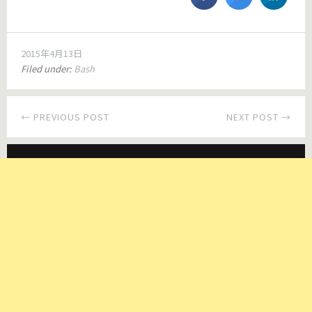
2015年4月13日
Filed under:
Bash
← PREVIOUS POST
NEXT POST →