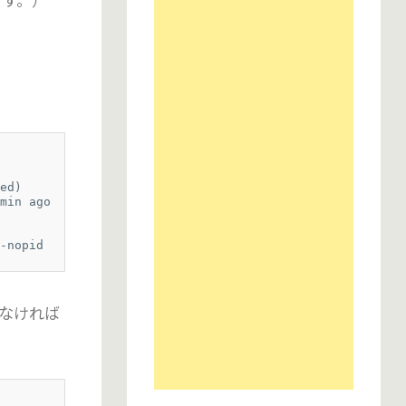
。
d)

min ago

-nopid
いなければ