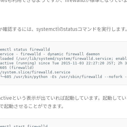
確認するには、systemctlのstatusコマンドを実行します
emctl status firewalld

ervice - firewalld - dynamic firewall daemon

loaded (/usr/lib/systemd/system/firewalld.service; enable
active (running) since Tue 2015-11-03 22:27:20 JST; 2h 3
605 (firewalld)

/system.slice/firewalld.service

└─605 /usr/bin/python -Es /usr/sbin/firewalld --nofork -
ctiveという表示が出ていれば起動しています。起動して
ンドで起動させることができます。
emctl start firewalld