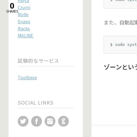
Payta
0
Crumi
SHARES
Rolle
Snaps
また、自動起
Racks
MALINE
$ sudo syst
試験的なサービス
ゾーンとい
Toolbase
SOCIAL LINKS
Twitter
Facebook
Instagram
GitHub