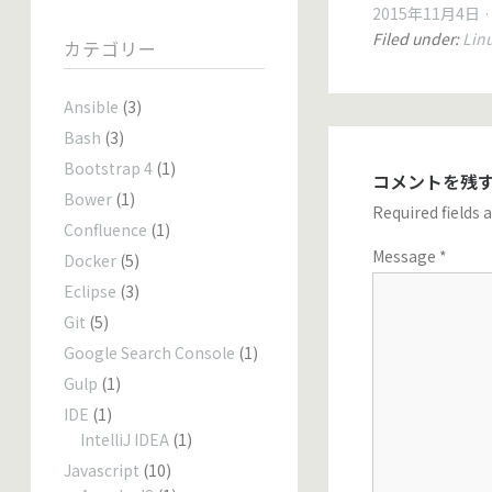
2015年11月4日
Filed under:
Lin
カテゴリー
Ansible
(3)
Bash
(3)
Bootstrap 4
(1)
コメントを残
Bower
(1)
Required fields
Confluence
(1)
Message
*
Docker
(5)
Eclipse
(3)
Git
(5)
Google Search Console
(1)
Gulp
(1)
IDE
(1)
IntelliJ IDEA
(1)
Javascript
(10)