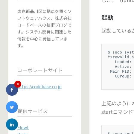
東京都品川区に拠点を置くソ
起動
フトウェアハウス、株式会社
コードベースの技術ブログで
起動しているか
す。システム開発に関連した
情報を中心に発信していま
す。
$ sudo syst
firewalld.s
   Loaded: 
   Active: 
コーポレートサイト
 Main PID: 
   CGroup: 
           
0
https://codebase.co.jp
上記のようにa
提供サービス
startコマ
Flowt
$ sudo syst