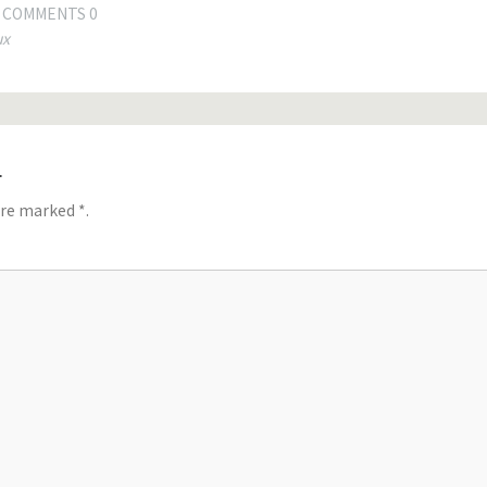
COMMENTS 0
ux
す
 are marked
*
.