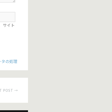
、サイト
ータの処理
T POST →