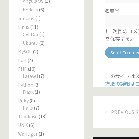
AngularJS
(1)
Node.js
(6)
名前
※
Jenkins
(1)
Linux
(11)
次回のコメ
CentOS
(1)
を保存する。
Ubuntu
(2)
MySQL
(2)
Perl
(7)
PHP
(13)
このサイトはス
Laravel
(7)
方法の詳細は
Python
(3)
Flask
(1)
Ruby
(8)
Rails
(7)
← PREVIOUS 
Toolbase
(13)
UNIX
(6)
Waritiger
(1)