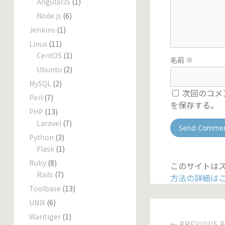
AngularJS
(1)
Node.js
(6)
Jenkins
(1)
Linux
(11)
CentOS
(1)
名前
※
Ubuntu
(2)
MySQL
(2)
次回のコメ
Perl
(7)
を保存する。
PHP
(13)
Laravel
(7)
Python
(3)
Flask
(1)
Ruby
(8)
このサイトはス
Rails
(7)
方法の詳細は
Toolbase
(13)
UNIX
(6)
Waritiger
(1)
← PREVIOUS 