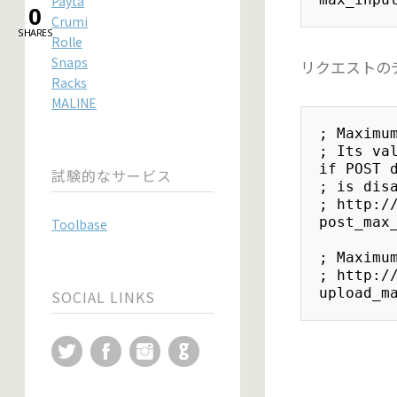
Payta
0
Crumi
SHARES
Rolle
Snaps
リクエストの
Racks
MALINE
; Maximum
; Its va
if POST d
試験的なサービス
; is disa
; http://
post_max_
Toolbase
; Maximum
; http://
upload_m
SOCIAL LINKS
Twitter
Facebook
Instagram
GitHub