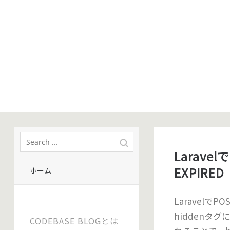
Larave
EXPIRED
ホーム
Laravel
hiddenタ
CODEBASE BLOGとは