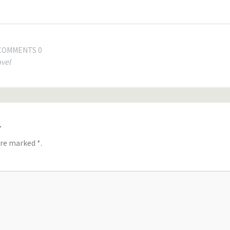
COMMENTS 0
avel
す
 are marked
*
.