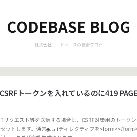
CODEBASE BLOG
株式会社コードベースの技術ブログ
lでCSRFトークンを入れているのに419 PAG
でPOSTリクエスト等を送信する場合は、CSRF対策用のトークン
グにセットします。通常
ディレクティブを<form></for
@csrf