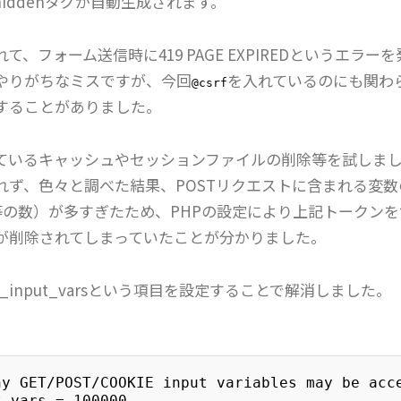
iddenタグが自動生成されます。
て、フォーム送信時に419 PAGE EXPIREDというエラー
やりがちなミスですが、今回
を入れているのにも関わら
@csrf
することがありました。
ているキャッシュやセッションファイルの削除等を試しま
れず、色々と調べた結果、POSTリクエストに含まれる変数
グ等の数）が多すぎたため、PHPの設定により上記トークン
が削除されてしまっていたことが分かりました。
max_input_varsという項目を設定することで解消しました
ny GET/POST/COOKIE input variables may be acce
t_vars = 100000