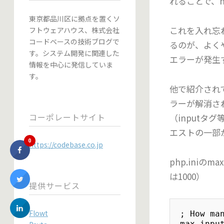
れることで、h
東京都品川区に拠点を置くソ
これを入れ忘れ
フトウェアハウス、株式会社
コードベースの技術ブログで
るのが、よく
す。システム開発に関連した
エラーが発生
情報を中心に発信していま
す。
他で紹介され
ラーが解消さ
コーポレートサイト
（inputタ
エストの一部
0
https://codebase.co.jp
php.iniの
は1000）
提供サービス
Flowt
; How ma
max_inpu