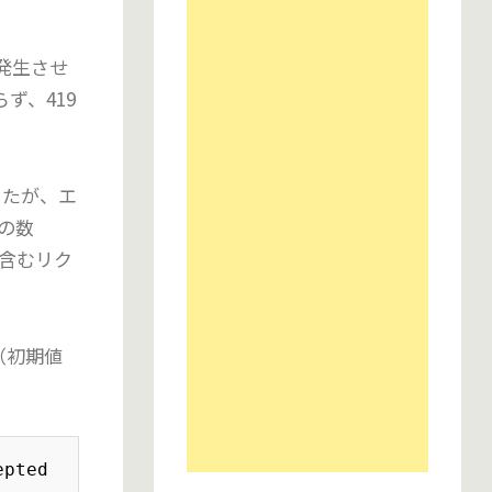
を発生させ
ず、419
したが、エ
の数
を含むリク
。（初期値
pted
