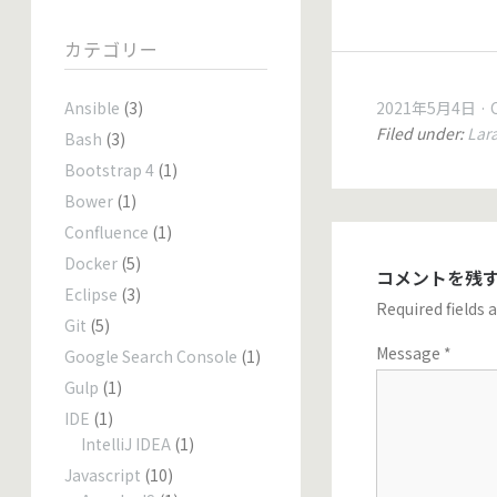
カテゴリー
Ansible
(3)
2021年5月4日
Filed under:
Lar
Bash
(3)
Bootstrap 4
(1)
Bower
(1)
Confluence
(1)
Docker
(5)
コメントを残
Eclipse
(3)
Required fields
Git
(5)
Message
*
Google Search Console
(1)
Gulp
(1)
IDE
(1)
IntelliJ IDEA
(1)
Javascript
(10)