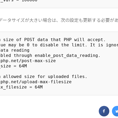
データサイズが大きい場合は、次の設定も更新する必要が
 size of POST data that PHP will accept.

lue may be 0 to disable the limit. It is ignor
ata reading

bled through enable_post_data_reading.

php.net/post-max-size

size = 64M

 allowed size for uploaded files.

php.net/upload-max-filesize

ax_filesize = 64M