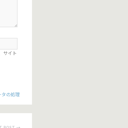
、サイト
ータの処理
T POST →