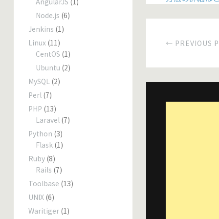
AngularJS
(1)
Node.js
(6)
Jenkins
(1)
Linux
(11)
← PREVIOUS 
CentOS
(1)
Ubuntu
(2)
MySQL
(2)
Perl
(7)
PHP
(13)
Laravel
(7)
Python
(3)
Flask
(1)
Ruby
(8)
Rails
(7)
Toolbase
(13)
UNIX
(6)
Waritiger
(1)