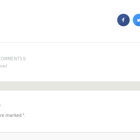
COMMENTS 0
avel
す
 are marked
*
.