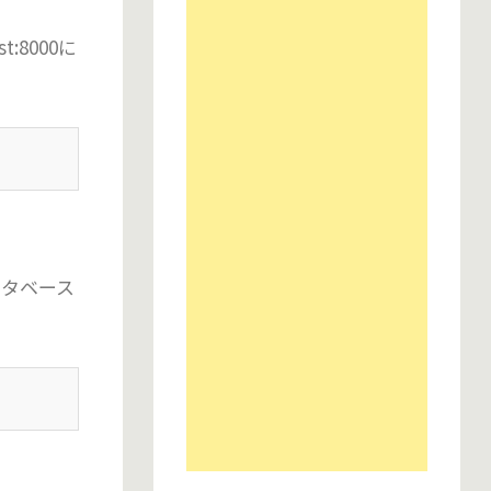
:8000に
ータベース