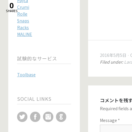
Payta
0
Crumi
SHARES
Rolle
Snaps
Racks
MALINE
2016年5月5日
試験的なサービス
Filed under:
Lar
Toolbase
SOCIAL LINKS
コメントを残
Required fields
Twitter
Facebook
Instagram
GitHub
Message
*