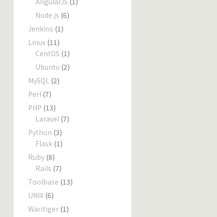
AngularJS
(1)
Node.js
(6)
Jenkins
(1)
Linux
(11)
CentOS
(1)
Ubuntu
(2)
MySQL
(2)
Perl
(7)
PHP
(13)
Laravel
(7)
Python
(3)
Flask
(1)
Ruby
(8)
Rails
(7)
Toolbase
(13)
UNIX
(6)
Waritiger
(1)