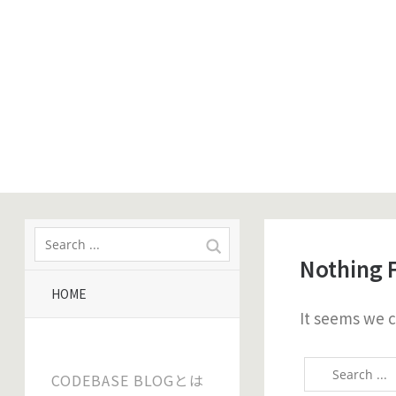
Nothing 
HOME
It seems we c
CODEBASE BLOGとは