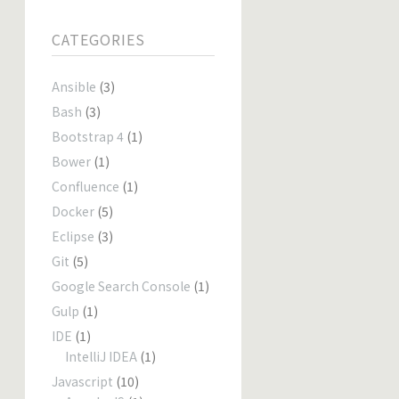
CATEGORIES
Ansible
(3)
Bash
(3)
Bootstrap 4
(1)
Bower
(1)
Confluence
(1)
Docker
(5)
Eclipse
(3)
Git
(5)
Google Search Console
(1)
Gulp
(1)
IDE
(1)
IntelliJ IDEA
(1)
Javascript
(10)