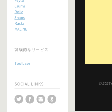
Payta
Crumi
Rolle
Snaps
Racks
MALINE
試験的なサービス
Toolbase
SOCIAL LINKS
© 2026
Twitter
Facebook
Instagram
GitHub